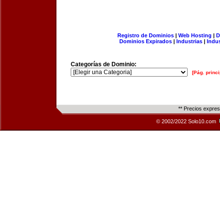
Registro de Dominios
|
Web Hosting
|
D
Dominios Expirados
|
Industrias
|
Indu
Categorías de Dominio:
[Pág. princi
** Precios expre
© 2002/2022 Solo10.com